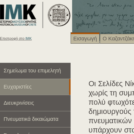
Εισαγωγή
Ο Καζαντζάκ
Eπιστροφή στο
ΙΜΚ
Σημείωμα του επιμελητή
Οι Σελίδες Ν
Ευχαριστίες
χωρίς τη συμ
πολύ φτωχότε
Διευκρινίσεις
δημιουργούς τ
Πνευματικά δικαιώματα
πνευματικών 
υπάρχουν στο