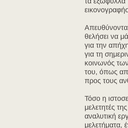
τα εξώφυλλα 
εικονογραφήσ
Απευθύνονται
θελήσει να μά
για την απήχ
για τη σημερι
κοινωνός των
του, όπως απ
προς τους α
Τόσο η ιστοσ
μελετητές τη
αναλυτική ερ
μελετήματα, 