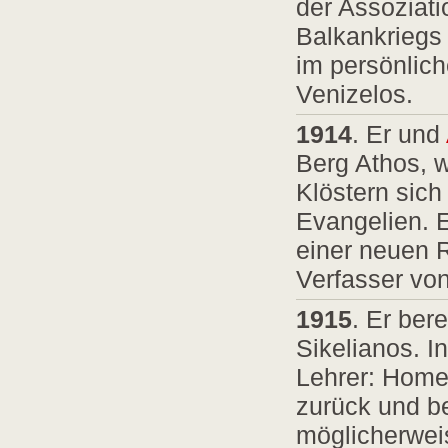
der Assoziat
Balkankriegs
im persönlich
Venizelos.
1914
. Er und
Berg Athos, w
Klöstern sich
Evangelien. 
einer neuen R
Verfasser vo
1915
. Er ber
Sikelianos. I
Lehrer: Homer
zurück und be
möglicherweis