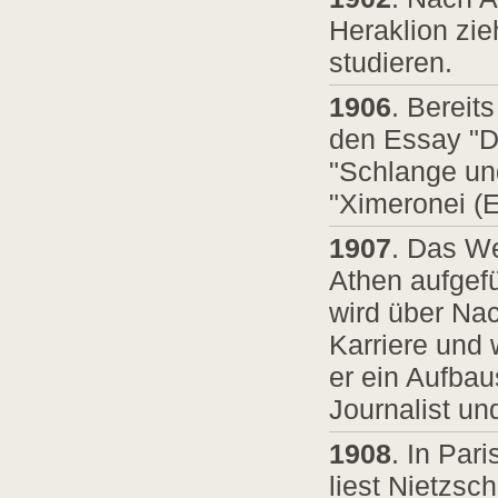
Heraklion zi
studieren.
1906
. Bereit
den Essay "D
"Schlange und
"Ximeronei (E
1907
. Das We
Athen aufgefü
wird über Nac
Karriere und
er ein Aufba
Journalist und
1908
. In Par
liest Nietzs