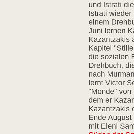
und Istrati di
Istrati wieder
einem Drehbuc
Juni lernen K
Kazantzakis 
Kapitel "Still
die sozialen 
Drehbuch, di
nach Murmansk
lernt Victor S
"Monde" von B
dem er Kazant
Kazantzakis d
Ende August 
mit Eleni Sam