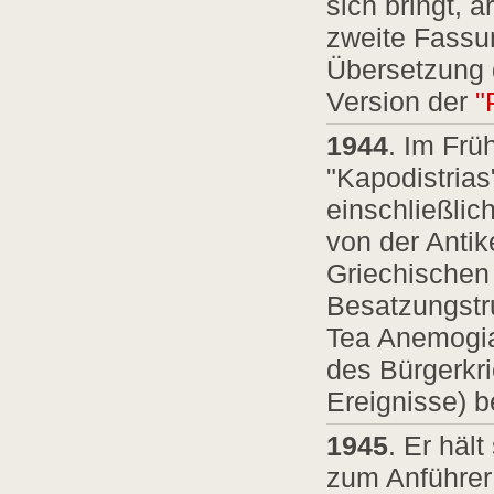
sich bringt, 
zweite Fassu
Übersetzung d
Version der
"
1944
. Im Frü
"Kapodistrias
einschließlic
von der Anti
Griechischen
Besatzungstr
Tea Anemogian
des Bürgerkr
Ereignisse) b
1945
. Er häl
zum Anführer 