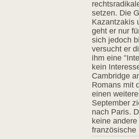
rechtsradikal
setzen. Die G
Kazantzakis u
geht er nur f
sich jedoch b
versucht er d
ihm eine "Int
kein Interess
Cambridge an
Romans mit de
einen weitere
September zi
nach Paris. D
keine andere 
französische