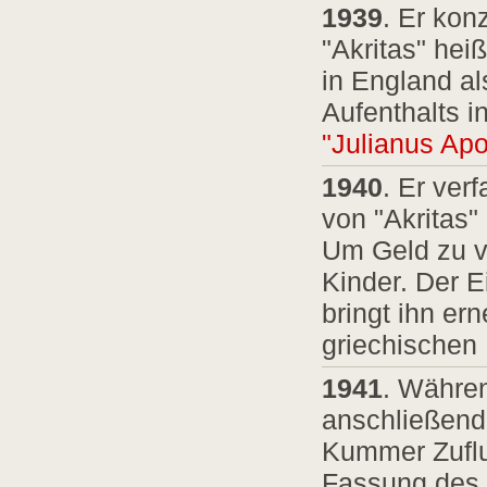
1939
. Er kon
"Akritas" hei
in England al
Aufenthalts i
"Julianus Apo
1940
. Er ver
von "Akritas"
Um Geld zu ve
Kinder. Der 
bringt ihn ern
griechischen
1941
. Währen
anschließend
Kummer Zuflu
Fassung des 