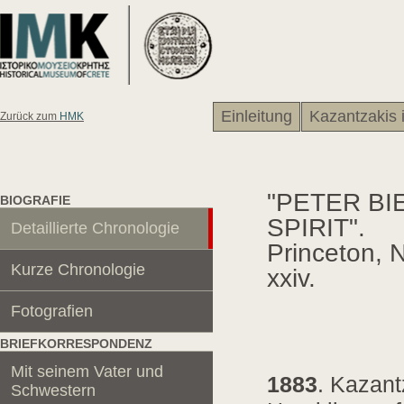
Einleitung
Kazantzakis 
Zurück zum
HMK
"PETER BIE
BIOGRAFIE
SPIRIT".
Detaillierte Chronologie
Princeton, N
Kurze Chronologie
xxiv.
Fotografien
BRIEFKORRESPONDENZ
Mit seinem Vater und
1883
. Kazan
Schwestern