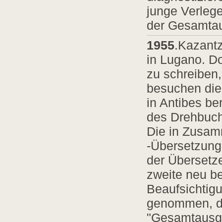
junge Verleg
der Gesamtau
1955
.Kazantz
in Lugano. Do
zu schreiben,
besuchen die
in Antibes be
des Drehbuchs
Die in Zusamm
-Übersetzung 
der Übersetze
zweite neu be
Beaufsichtig
genommen, d
"Gesamtausga