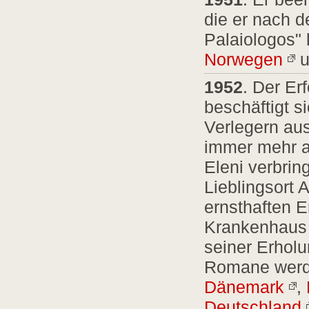
die er nach 
Palaiologos" 
Norwegen
u
1952
. Der Er
beschäftigt s
Verlegern aus
immer mehr a
Eleni verbrin
Lieblingsort 
ernsthaften 
Krankenhaus i
seiner Erholu
Romane werde
Dänemark
,
Deutschland