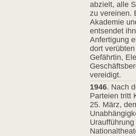
abzielt, alle
zu vereinen. E
Akademie und
entsendet ih
Anfertigung 
dort verübten
Gefährtin, El
Geschäftsbere
vereidigt.
1946
. Nach d
Parteien trit
25. März, dem
Unabhängigkei
Uraufführung 
Nationaltheate