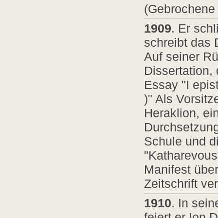
(Gebrochene 
1909
. Er sch
schreibt das
Auf seiner Rü
Dissertation,
Essay "I epis
)" Als Vorsit
Heraklion, ei
Durchsetzung 
Schule und d
"Katharevousa
Manifest über
Zeitschrift ver
1910
. In sei
feiert er Ion