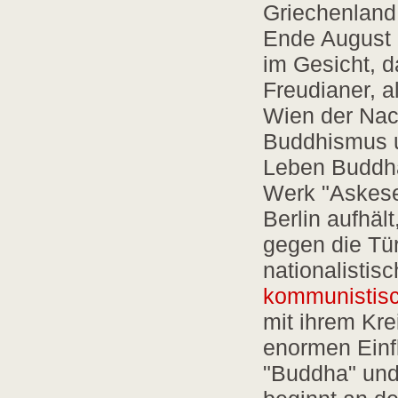
Griechenland 
Ende August
im Gesicht, d
Freudianer, a
Wien der Nach
Buddhismus u
Leben Buddha
Werk "Askese.
Berlin aufhält
gegen die Tür
nationalistis
kommunistis
mit ihrem Kre
enormen Einfl
"Buddha" und 