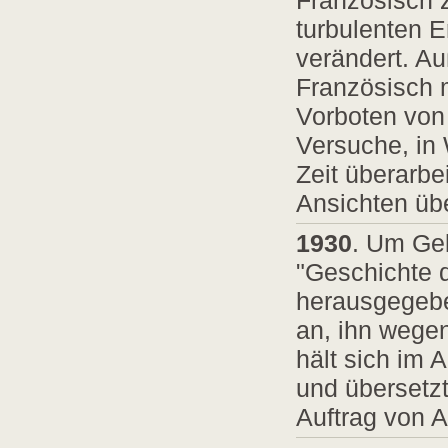
Französisch 
turbulenten E
verändert. A
Französisch m
Vorboten von 
Versuche, in
Zeit überarbe
Ansichten üb
1930
. Um Gel
"Geschichte d
herausgegebe
an, ihn wegen
hält sich im 
und übersetz
Auftrag von A