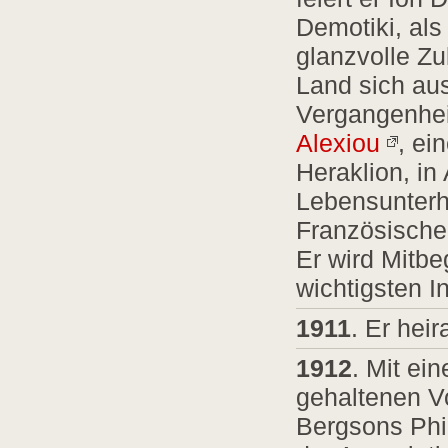
Demotiki, als
glanzvolle Zu
Land sich au
Vergangenheit
Alexiou
, ei
Heraklion, i
Lebensunterh
Französische
Er wird Mitbe
wichtigsten I
1911
. Er heir
1912
. Mit ei
gehaltenen Vor
Bergsons Phil