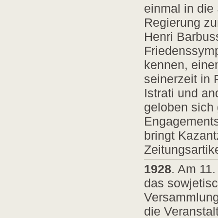
einmal in die
Regierung zum
Henri Barbus
Friedenssympo
kennen, einen
seinerzeit in
Istrati und a
geloben sich 
Engagements 
bringt Kazant
Zeitungsartik
1928
. Am 11.
das sowjetis
Versammlung 
die Veranstal