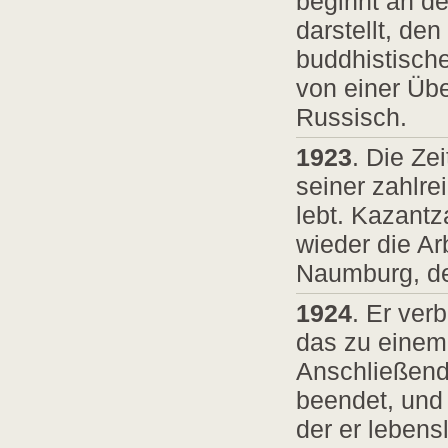
beginnt an d
darstellt, de
buddhistische
von einer Übe
Russisch.
1923
. Die Ze
seiner zahlr
lebt. Kazantz
wieder die Ar
Naumburg, de
1924
. Er ver
das zu einem
Anschließend 
beendet, und 
der er lebens