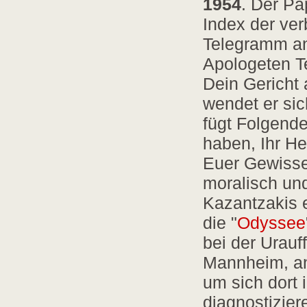
1954
. Der Pa
Index der ver
Telegramm an
Apologeten Te
Dein Gericht 
wendet er sic
fügt Folgende
haben, Ihr H
Euer Gewissen
moralisch un
Kazantzakis 
die "
Odyssee
bei der Urau
Mannheim, an
um sich dort 
diagnostizier