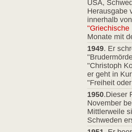
USA, Schwed
Herausgabe v
innerhalb von
"Griechische
Monate mit d
1949
. Er sch
"Brudermörder
"Christoph Ko
er geht in K
"Freiheit ode
1950
.Dieser 
November begi
Mittlerweile 
Schweden er
1951
. Er bee