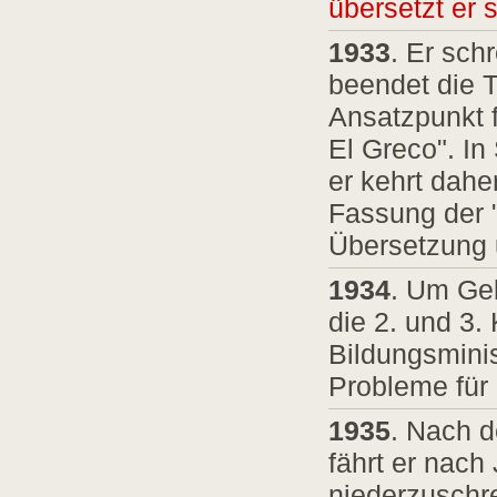
übersetzt er 
1933
. Er sch
beendet die T
Ansatzpunkt f
El Greco". In
er kehrt dahe
Fassung der 
Übersetzung 
1934
. Um Gel
die 2. und 3.
Bildungsminis
Probleme für 
1935
. Nach d
fährt er nach
niederzuschre