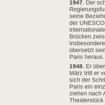
1947
. Der sc
Regierungsfu
seine Beziehu
der UNESCO b
international
Brücken zwis
insbesondere
übersetzt sei
Paris heraus.
1948
. Er übe
März tritt e
sich der Schri
Paris ein ein
ziehen nach A
Theaterstück