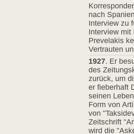
Korrespondent
nach Spanien
Interview zu 
Interview mit
Prevelakis ke
Vertrauten un
1927
. Er bes
des Zeitungsk
zurück, um d
er fieberhaf
seinen Lebens
Form von Art
von "Takside
Zeitschrift "
wird die "Ask