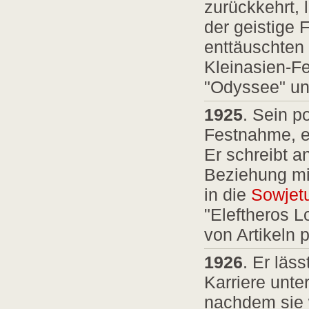
zurückkehrt, 
der geistige
enttäuschten
Kleinasien-Fe
"Odyssee" un
1925
. Sein p
Festnahme, er
Er schreibt 
Beziehung m
in die
Sowjet
"Eleftheros L
von Artikeln p
1926
. Er läs
Karriere unt
nachdem sie w