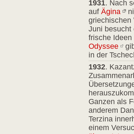
1931
. Nach s
auf
Ägina
ni
griechischen
Juni besucht 
frische Ideen
Odyssee
gib
in der Tschec
1932
. Kazant
Zusammenarbe
Übersetzunge
herauszukomm
Ganzen als F
anderem Dan
Terzina inner
einem Versuch