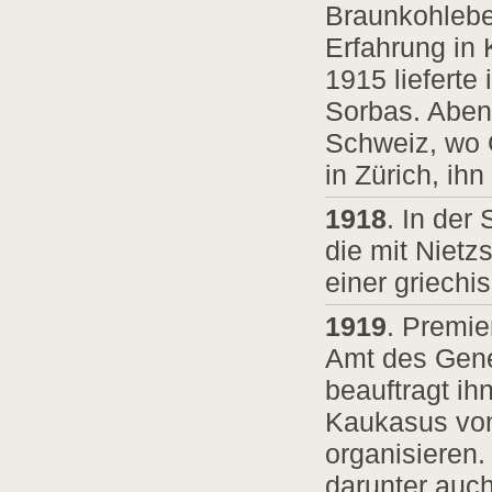
Braunkohlebe
Erfahrung in
1915 lieferte
Sorbas. Abent
Schweiz, wo G
in Zürich, ihn
1918
. In der
die mit Nietz
einer griechi
1919
. Premie
Amt des Gener
beauftragt ih
Kaukasus von
organisieren. 
darunter auch