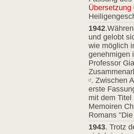
Übersetzung
Heiligengesch
1942
.Während
und gelobt si
wie möglich i
genehmigen i
Professor Gian
Zusammenarbe
. Zwischen 
erste Fassun
mit dem Tite
Memoiren Chri
Romans "Die l
1943
. Trotz 