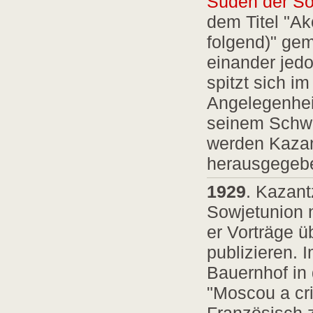
Süden der So
dem Titel "Ak
folgend)" ge
einander jedo
spitzt sich 
Angelegenheit
seinem Schwie
werden Kazan
herausgegeb
1929
. Kazant
Sowjetunion nu
er Vorträge ü
publizieren. 
Bauernhof in
"Moscou a cri