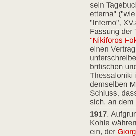
sein Tagebuch
etterna" ("wi
"Inferno", XV
Fassung der 
"Nikiforos Fo
einen Vertra
unterschreibe
britischen un
Thessaloniki
demselben Mo
Schluss, dass 
sich, an dem 
1917
. Aufgru
Kohle während
ein, der
Giorg