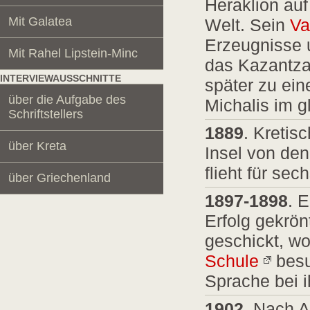
Heraklion au
Mit Galatea
Welt. Sein
Va
Erzeugnisse 
Mit Rahel Lipstein-Minc
das Kazantzak
INTERVIEWAUSSCHNITTE
später zu ein
über die Aufgabe des
Michalis im 
Schriftstellers
1889
. Kretis
über Kreta
Insel von den
flieht für se
über Griechenland
1897-1898
. 
Erfolg gekrön
geschickt, wo
Schule
besu
Sprache bei i
1902
. Nach 