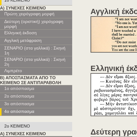
1ο ΚΕΙΜΕΝΟ
Α) ΣΥΝΕΧΕΣ ΚΕΙΜΕΝΟ
Αγγλική έκδ
Πρώτη χειρόγραφη μορφή
Δεύτερη (οριστική) χειρόγραφη
μορφή
Ελληνική έκδοση
Αγγλική μετάφραση
ΣΕΝΑΡΙΟ (στα γαλλικά) : Σκηνή
1η
ΣΕΝΑΡΙΟ (στα γαλλικά) : Σκηνή
2η
Ελληνική έκ
Λιμπρέτο
Β) ΑΠΟΣΠΑΣΜΑΤΑ ΑΠΟ ΤΟ
ΚΕΙΜΕΝΟ ΣΕ ΑΝΤΙΠΑΡΑΒΟΛΗ
1ο απόσπασμα
2ο απόσπασμα
3ο απόσπασμα
4ο απόσπασμα
2ο ΚΕΙΜΕΝΟ
Δεύτερη γρ
Α) ΣΥΝΕΧΕΣ ΚΕΙΜΕΝΟ