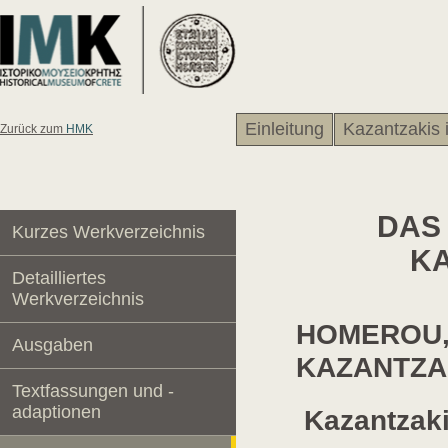
Einleitung
Kazantzakis 
Zurück zum
HMK
DAS
Kurzes Werkverzeichnis
KA
Detailliertes
Werkverzeichnis
HOMEROU, 
Ausgaben
KAZANTZAK
Textfassungen und -
adaptionen
Kazantzaki