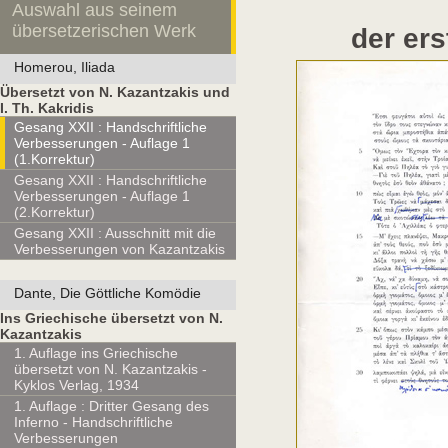
Auswahl aus seinem
übersetzerischen Werk
der ers
Homerou, Iliada
Übersetzt von N. Kazantzakis und
I. Th. Kakridis
Gesang XXII : Handschriftliche
Verbesserungen - Auflage 1
(1.Korrektur)
Gesang XXII : Handschriftliche
Verbesserungen - Auflage 1
(2.Korrektur)
Gesang XXII : Ausschnitt mit die
Verbesserungen von Kazantzakis
Dante, Die Göttliche Komödie
Ins Griechische übersetzt von N.
Kazantzakis
1. Auflage ins Griechische
übersetzt von N. Kazantzakis -
Kyklos Verlag, 1934
1. Auflage : Dritter Gesang des
Inferno - Handschriftliche
Verbesserungen