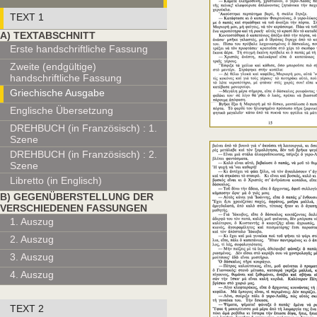
TEXT 1
Α) TEXTABSCHNITT
Erste handschriftliche Fassung
Zweite (endgültige)
handschriftliche Fassung
Griechische Ausgabe
Englische Übersetzung
DREHBUCH (in Französisch) : 1.
Szene
DREHBUCH (in Französisch) : 2.
Szene
Libretto (in Englisch)
Β) GEGENÜBERSTELLUNG DER
VERSCHIEDENEN FASSUNGEN
1. Auszug
2. Auszug
3. Auszug
4. Auszug
TEXT 2