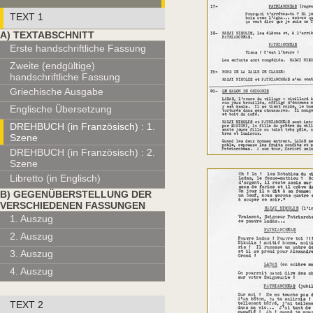
TEXT 1
Α) TEXTABSCHNITT
Erste handschriftliche Fassung
Zweite (endgültige)
handschriftliche Fassung
Griechische Ausgabe
Englische Übersetzung
DREHBUCH (in Französisch) : 1.
Szene
DREHBUCH (in Französisch) : 2.
Szene
Libretto (in Englisch)
Β) GEGENÜBERSTELLUNG DER
VERSCHIEDENEN FASSUNGEN
1. Auszug
2. Auszug
3. Auszug
4. Auszug
TEXT 2