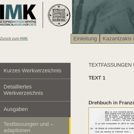
Einleitung
Kazantzakis 
Zurück zum
HMK
TEXTFASSUNGEN 
Kurzes Werkverzeichnis
TEXT 1
Detailliertes
Werkverzeichnis
Drehbuch in Franzö
Ausgaben
Textfassungen und –
adaptionen