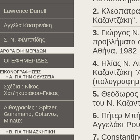
2.
Κλεοπάτρα 
Lawrence Durrell
Καζαντζάκη".
Αγγέλα Καστρινάκη
3.
Γιώργος Ν.
Σ. Ν. Φιλιππίδης
προβλήματα σ
Αθήνα, 1982
ΑΡΘΡΑ ΕΦΗΜΕΡΙΔΩΝ
OI EΦHMEPIΔEΣ
4.
Ηλίας Ν. Λ
Καζαντζάκη "
ΕΙΚΟΝΟΓΡΑΦΗΣΕΙΣ
• Α. ΓΙΑ ΤΗΝ ΟΔΥΣΣΕΙΑ
(πολυγραφημ
Σχέδια : Νίκος
5.
Θεόδωρος Γ
Χατζηκυριάκου-Γκίκας
του Ν. Καζαν
Λιθογραφίες : Spitzer,
Guiramand, Cottavoz,
6.
Πήτερ Μπήα
Minaux
Αγγελάκι-Ρου
• Β. ΓΙΑ ΤΗΝ ΑΣΚΗΤΙΚΗ
7.
Constantino