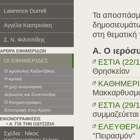
Lawrence Durrell
Τα αποσπάσμα
δημοσιευμάτω
Αγγέλα Καστρινάκη
στη θεματική
Σ. Ν. Φιλιππίδης
A. O ιερόσ
ΑΡΘΡΑ ΕΦΗΜΕΡΙΔΩΝ
OI EΦHMEPIΔEΣ
EΣTIA (22/1
Θρησκείαν
O ιερόσυλος Kαζαντζάκης
H κριτική
KAΘHMEPIN
H (μη) αναγνώριση
Μακκαρθυσμ
Δηλώσεις και Συνεντεύξεις
O Κινηματογράφος
EΣTIA (29/1
Επιστροφή στην Κρήτη
συμμαζεύεται
ΕΙΚΟΝΟΓΡΑΦΗΣΕΙΣ
• Α. ΓΙΑ ΤΗΝ ΟΔΥΣΣΕΙΑ
EΛEYΘEPIA 
Σχέδια : Νίκος
"Πειρασμόν"