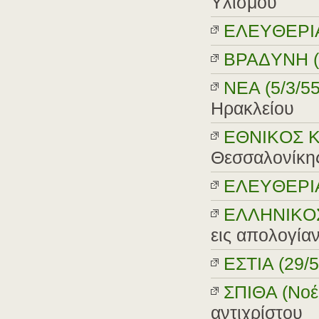
Υλισμού
EΛEYΘEPIA 
BPAΔYNH (2
NEA (5/3/55
Ηρακλείου
EΘNIKOΣ Κ
Θεσσαλονίκης 
EΛEYΘEPIA 
EΛΛHNIKOΣ
εις απολογίαν
EΣTIA (29/5
ΣΠIΘA (Νοέ
αντιχρίστου