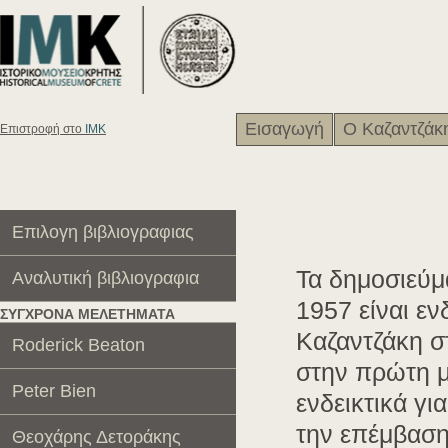
Εισαγωγή
Ο Καζαντζάκ
Eπιστροφή στο
ΙΜΚ
Επιλογη βιβλιογραφιας
Τα δημοσιεύμ
Αναλυτική βιβλιογραφια
1957 είναι εν
ΣΥΓΧΡΟΝΑ ΜΕΛΕΤΗΜΑΤΑ
Kαζαντζάκη σ
Roderick Beaton
στην πρώτη μ
Peter Bien
ενδεικτικά γι
την επέμβαση
Θεοχάρης Δετοράκης