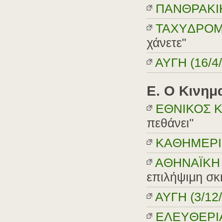
ΠANΘPAKIK
TAXYΔPOMO
χάνετε"
AYΓH (16/4/
E. O Κινη
ΕΘΝΙΚΟΣ Κ
πεθάνει"
KAΘHMEPIN
AΘHNAΪKH (
επιλήψιμη σκ
AYΓH (3/12/
EΛEYΘEPIA 