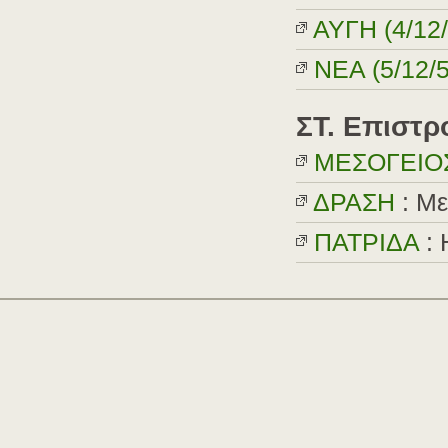
AYΓH (4/12/
ΝΕΑ (5/12/5
ΣT. Επιστρ
MEΣOΓEIO
ΔPAΣH
: Με
ΠATPIΔA
: