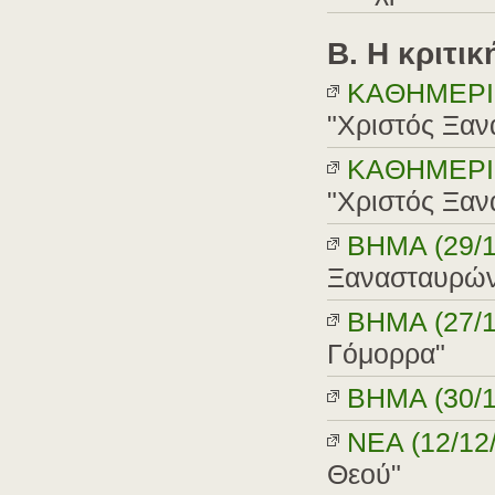
B. H κριτικ
KAΘHMEPIN
"Χριστός Ξαν
KAΘHMEPIN
"Χριστός Ξαν
ΒΗΜΑ (29/1
Ξανασταυρών
BHMA (27/1
Γόμορρα"
ΒΗΜA (30/1
NEA (12/12
Θεού"