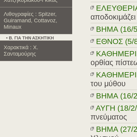
Χατζηκυριάκου-Γκίκας
EΛΕΥΘΕΡΙΑ 
Λιθογραφίες : Spitzer,
αποδοκιμάζει .
Guiramand, Cottavoz,
Minaux
BHMA (16/5
• Β. ΓΙΑ ΤΗΝ ΑΣΚΗΤΙΚΗ
EΘNOΣ (5/8
Χαρακτικά : Χ.
KAΘHMEPIN
Σανταμούρης
ορθίας πίστε
KAΘHMEPIN
του μύθου
BHMA (16/2
AYΓH (18/2/
πνεύματος
BHMA (27/2