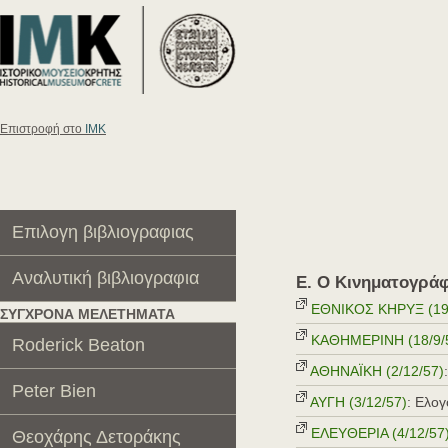
Eπιστροφή στο
ΙΜΚ
Επιλογη βιβλιογραφιας
Αναλυτική βιβλιογραφια
E. O Κινηματογρά
ΕΘΝΙΚΟΣ ΚΗΡΥΞ (19
ΣΥΓΧΡΟΝΑ ΜΕΛΕΤΗΜΑΤΑ
KAΘHMEPINH (18/9/
Roderick Beaton
AΘHNAΪKH (2/12/57)
Peter Bien
AYΓH (3/12/57)
: Ελογ
EΛEYΘEPIA (4/12/57
Θεοχάρης Δετοράκης