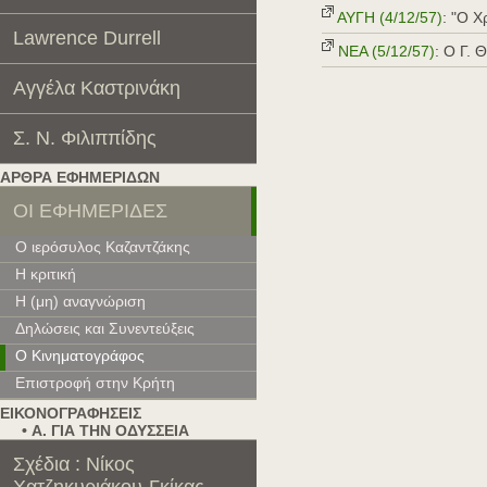
AYΓH (4/12/57)
: "Ο 
Lawrence Durrell
ΝΕΑ (5/12/57)
: Ο Γ. 
Αγγέλα Καστρινάκη
Σ. Ν. Φιλιππίδης
ΑΡΘΡΑ ΕΦΗΜΕΡΙΔΩΝ
OI EΦHMEPIΔEΣ
O ιερόσυλος Kαζαντζάκης
H κριτική
H (μη) αναγνώριση
Δηλώσεις και Συνεντεύξεις
O Κινηματογράφος
Επιστροφή στην Κρήτη
ΕΙΚΟΝΟΓΡΑΦΗΣΕΙΣ
• Α. ΓΙΑ ΤΗΝ ΟΔΥΣΣΕΙΑ
Σχέδια : Νίκος