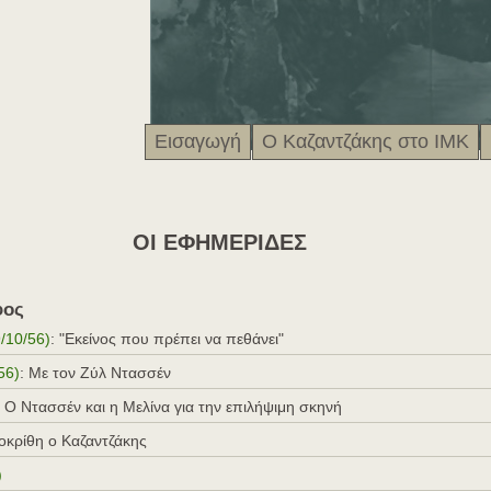
Εισαγωγή
Ο Καζαντζάκης στο ΙΜΚ
OI EΦHMEPIΔEΣ
φος
/10/56)
: "Εκείνος που πρέπει να πεθάνει"
56)
: Με τον Ζύλ Ντασσέν
: Ο Ντασσέν και η Μελίνα για την επιλήψιμη σκηνή
οκρίθη ο Καζαντζάκης
)